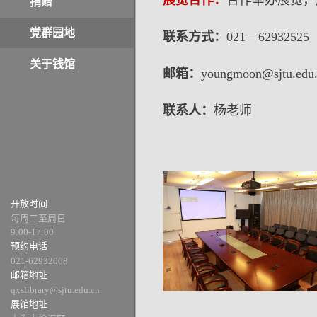
展览合作：
合作举办展览，
捐赠
党群园地
联系方式：
021—62932525
关于钱馆
邮箱：
youngmoon@sjtu.edu
联系人：
杨老师
开放时间
每周二至周日
9:00-17:00
预约电话
021-62932068
邮箱地址
qxslibrary@sjtu.edu.cn
展馆地址