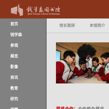
首页
馆长致辞
本馆简介
钱学森
参观
展览
影像
资讯
教育
研究