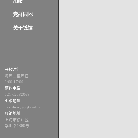
捐赠
党群园地
关于钱馆
开放时间
每周二至周日
9:00-17:00
预约电话
021-62932068
邮箱地址
qxslibrary@sjtu.edu.cn
展馆地址
上海市徐汇区
华山路1800号