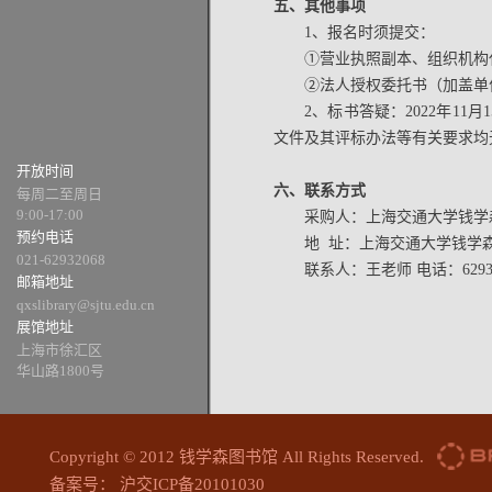
五、其他事项
1、报名时须提交：
①营业执照副本、组织机构
②法人授权委托书（加盖单
2、标书答疑：2022年1
文件及其评标办法等有关要求均
开放时间
六、联系方式
每周二至周日
9:00-17:00
采购人：上海交通大学钱学
预约电话
地 址：上海交通大学钱学森
021-62932068
联系人：王老师 电话：62934
邮箱地址
qxslibrary@sjtu.edu.cn
展馆地址
上海市徐汇区
华山路1800号
Copyright © 2012 钱学森图书馆 All Rights Reserved.
备案号： 沪交ICP备20101030