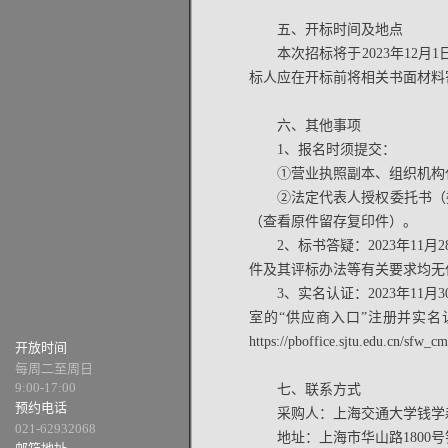
五、开标时间及地点
本次招标将于2023年12
标人应在开标前将相关书面材料寄
六、其他事项
1、报名时须提交：
①营业执照副本、组织机构
②法定代表人授权委托书（
（查看原件留存复印件）。
2、标书答疑：2023年1
件及其评标办法等有关要求均无
3、实名认证：2023年1
室的“供应商入口”注册并实
https://pboffice.sjtu.edu.cn/sfw_
开放时间
每周二至周日
9:00-17:00
七、联系方式
预约电话
采购人：上海交通大学钱学
021-62932068
地址：上海市华山路1800