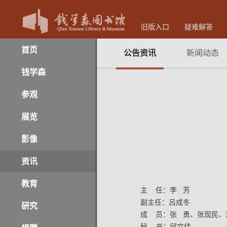
旧版入口
疑难解答
首页
公告资讯
新闻动态
钱学森
参观
展览
影像
资讯
教育
主 任：李 芳
副主任：吕成冬
研究
成 员：张 勇、张现民、
秘 书：邱文佳