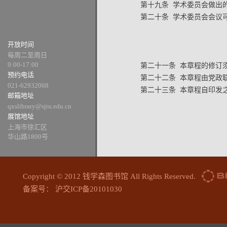
第十九条 学术委员会做出
第二十条 学术委员会会议
开放时间
每周二至周日
9:00-17:00
第二十一条 本章程的修订
预约电话
第二十二条 本章程由党政
021-62932068
第二十三条 本章程自印发
邮箱地址
qxslibrary@sjtu.edu.cn
展馆地址
上海市徐汇区
华山路1800号
Copyright © 2012 钱学森图书馆 All Rights Reserved.
备案号： 沪交ICP备20101030