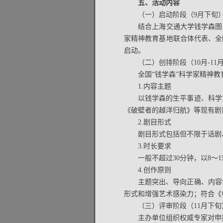
五、活动内容
（一）启动阶段（9月下旬
结合上海交通大学钱学森图
家精神教育基地联合体代表、全
启动。
（二）创排阶段（10月-11
全国“钱学森”科学家精神
1.内容主题
以钱学森的生平事迹、科学
《破壁者的越洋归航》等现有剧
2.剧目形式
剧目形式包括但不限于话剧
3.时长要求
一般不超过30分钟，以8～
4.创作原则
主题突出、导向正确、内容
形式和增强艺术感染力；符合《
（三）评审阶段（11月下旬
主办单位组织权威专家对申