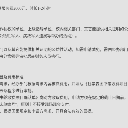
服务费2000元，时长1-2小时
订合作协议的单位；上级指导单位；校内相关部门；其它能提供相关证明的
公牺牲军人、病故军人遗属等举办的活动）。
门以及其它能提供相关证明的公益性活动，如需申请减免，需由经办部门
由分管领导审批后转财务人员执行。
项目及费用标准
服务需求，经办部门根据需求内容核算费用，并填写《钱学森图书馆收费项
第五条程序进行审批。
森图书馆收费项目确认单》向对方收取费用，申请方须在规定的截止日期前
确认单编号”，原则上不接受现场现金支付。
账后，根据国家规定和申请方需求，开具合法有效的票据。