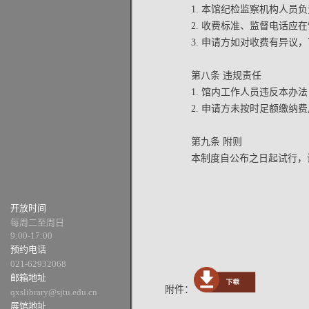
1. 本馆纪检监察机构人
2. 收费标准、监督电话
3. 申请方如对收费有异议
第八条 违规责任
1. 馆内工作人员违反本
2. 申请方未按时足额缴
第九条 附则
本制度自公布之日起试行，
开放时间
每周二至周日
9:00-17:00
预约电话
021-62932068
邮箱地址
附件：
qxslibrary@sjtu.edu.cn
展馆地址