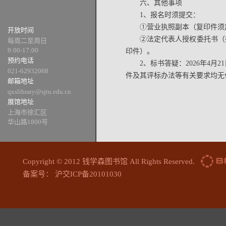
六、其他事项
1、报名时须提交：
①营业执照副本（复印件须
开放时间
②法定代表人授权委托书（
每周二至周日
9:00-17:00
印件）。
预约电话
2、标书答疑：2026年4
021-62932068
件及其评标办法等有关要求均无
邮箱地址
qxslibrary@sjtu.edu.cn
展馆地址
上海市徐汇区
华山路1800号
Copyright © 2012 钱学森图书馆 All Rights Reserved.
备案号： 沪交ICP备20101030