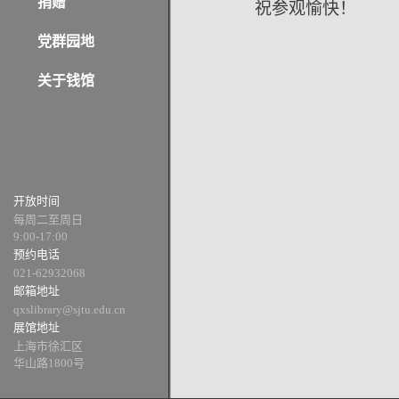
捐赠
祝参观愉快！
党群园地
关于钱馆
开放时间
每周二至周日
9:00-17:00
预约电话
021-62932068
邮箱地址
qxslibrary@sjtu.edu.cn
展馆地址
上海市徐汇区
华山路1800号