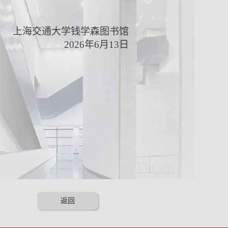
上海交通大学钱学森图书馆
2026
年
6
月
13
日
返回