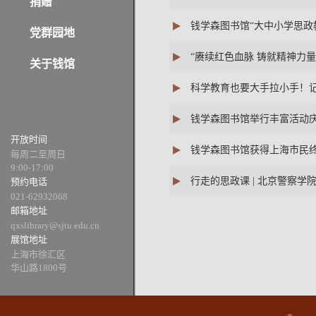
捐赠
钱学森图书馆“大中小学思政教
党群园地
“赓续红色血脉 铸就精神力
关于钱馆
科学教育也要大手拉小手！
钱学森图书馆举行丰富活动
开放时间
钱学森图书馆获得上海市民终身
每周二至周日
9:00-17:00
行走的思政课 | 北京警察学
预约电话
021-62932068
邮箱地址
qxslibrary@sjtu.edu.cn
展馆地址
上海市徐汇区
华山路1800号