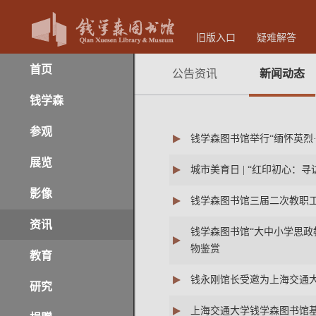
旧版入口
疑难解答
首页
公告资讯
新闻动态
钱学森
参观
钱学森图书馆举行“缅怀英烈
展览
城市美育日 | “红印初心
影像
钱学森图书馆三届二次教职
资讯
钱学森图书馆“大中小学思政
物鉴赏
教育
钱永刚馆长受邀为上海交通大
研究
上海交通大学钱学森图书馆