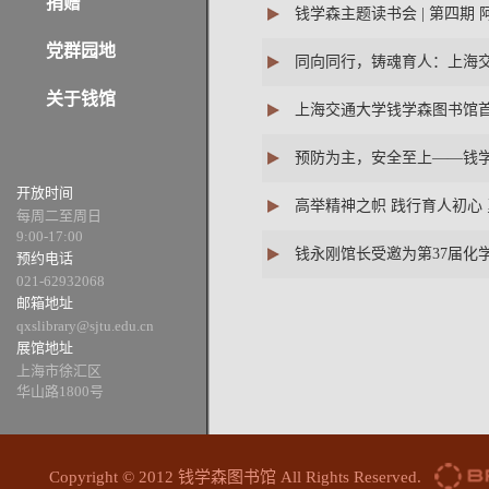
捐赠
钱学森主题读书会 | 第四
党群园地
同向同行，铸魂育人：上海交
关于钱馆
上海交通大学钱学森图书馆
预防为主，安全至上——钱
开放时间
高举精神之帜 践行育人初心
每周二至周日
9:00-17:00
钱永刚馆长受邀为第37届化
预约电话
021-62932068
邮箱地址
qxslibrary@sjtu.edu.cn
展馆地址
上海市徐汇区
华山路1800号
Copyright © 2012 钱学森图书馆 All Rights Reserved.