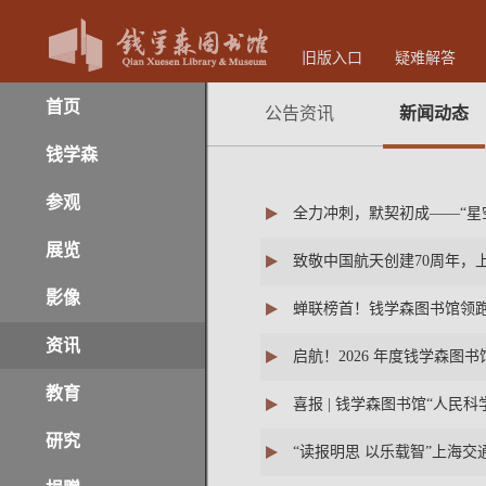
旧版入口
疑难解答
首页
公告资讯
新闻动态
钱学森
参观
全力冲刺，默契初成——“星
展览
致敬中国航天创建70周年，
影像
蝉联榜首！钱学森图书馆领跑
资讯
启航！2026 年度钱学森图
教育
喜报 | 钱学森图书馆“人民
研究
“读报明思 以乐载智”上海交