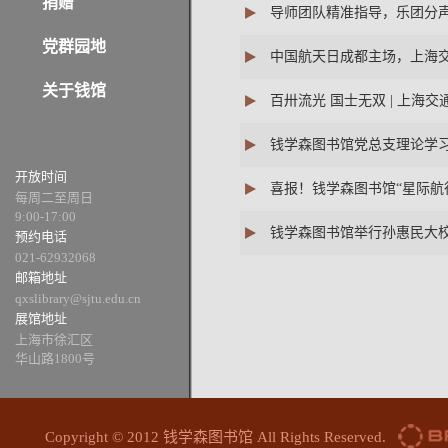
捐赠
导师团队精准指导，乐团分声
党群园地
中国航天日成都主场，上海交
关于钱馆
百卅流光 国士无双 | 上海
钱学森图书馆党总支理论学
开放时间
喜报！钱学森图书馆“星际航
每周二至周日
9:00-17:00
钱学森图书馆举行孙惠民大
预约电话
021-62932068
邮箱地址
qxslibrary@sjtu.edu.cn
展馆地址
上海市徐汇区
华山路1800号
Copyright © 2012 钱学森图书馆 All Rights Reserved.