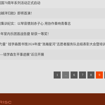
国70周年系列活动正式启动
的越洋归航》即将首演！
周集训纪实：以琴音镌刻赤子心 用协作奏响青春志
少年室内乐团首战告捷 斩获一等奖！
力量” 钱学森图书馆2024年度“浩瀚星河”志愿者服务队总结表彰大会暨培
—钱学森生平事迹展”近日开展
1
...
6
7
8
9