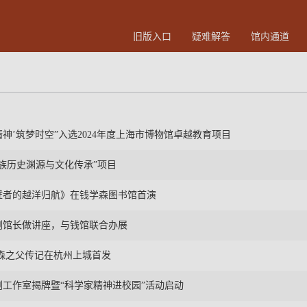
旧版入口
疑难解答
馆内通道
精神’筑梦时空”入选2024年度上海市博物馆卓越教育项目
族历史渊源与文化传承”项目
壁者的越洋归航》在钱学森图书馆首演
刚馆长做讲座，与钱馆联合办展
森之父传记在杭州上城首发
工作室揭牌暨“科学家精神进校园”活动启动