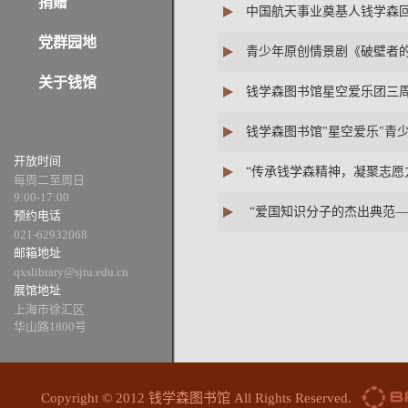
捐赠
中国航天事业奠基人钱学森回
党群园地
青少年原创情景剧《破壁者
关于钱馆
钱学森图书馆星空爱乐团三
钱学森图书馆"星空爱乐"青
开放时间
“传承钱学森精神，凝聚志愿
每周二至周日
9:00-17:00
“爱国知识分子的杰出典范—
预约电话
021-62932068
邮箱地址
qxslibrary@sjtu.edu.cn
展馆地址
上海市徐汇区
华山路1800号
Copyright © 2012 钱学森图书馆 All Rights Reserved.