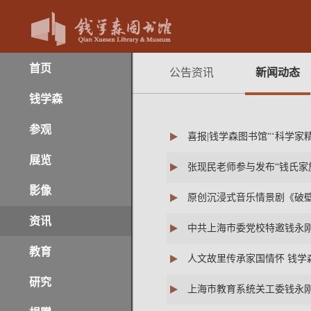
首页
公告资讯
新闻动态
钱学森
参观
喜报|钱学森图书馆“‘科学家
展览
张现民老师参与发布“钱氏家
影像
原创沉浸式音乐情景剧《破
资讯
中共上海市委党校特邀钱永
教育
人文故里传承家国情怀 钱学
研究
上海市教育系统关工委钱永刚