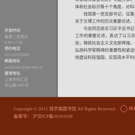
体和社会标识等十个角度，对科
钱馆第一党支部书记、征集
关于文博工作的历次重要论述，
与会同志结合习近平总书记
开放时间
工作的重要论述，表达了以习
每周二至周日
9:00-17:00
信，铸就社会主义文化新辉煌。
预约电话
弘扬科学家精神的重要性和紧迫
021-62932068
快建设科技强国，实现高水平科
邮箱地址
qxslibrary@sjtu.edu.cn
展馆地址
上海市徐汇区
华山路1800号
Copyright © 2012 钱学森图书馆 All Rights Reserved.
备案号： 沪交ICP备20101030