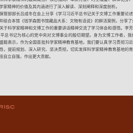
学家精神的价值及其内涵进行了深入解读、深刻阐释和深度剖析。
保管部部长吕成冬在会上分享《学习习近平总书记关于文博工作重要论述
并结合本馆《钱学森图书馆藏品大系：文物有话说》的鲜活案例，分享了如
关于科学家精神和文博工作的重要讲话精神交流了学习体会和感悟。李芳
近平总书记为核心的党中央对文博事业的殷切期望。身为文博工作者，我
盛懿表示，作为全国首批科学家精神教育基地，我们要认真学习贯彻习近
性，提前规划、深入研究、坚决贯彻，切实发挥科学家精神教育基地的育
技自立自强，作出更大贡献。