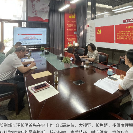
部副部长汪长明首先在会上作《以高站位，大视野，长焦距，多维度理解
从科学家精神的最高概括、核心指向、本质特征、时空维度、群体化身、