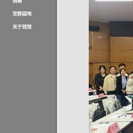
捐赠
党群园地
关于钱馆