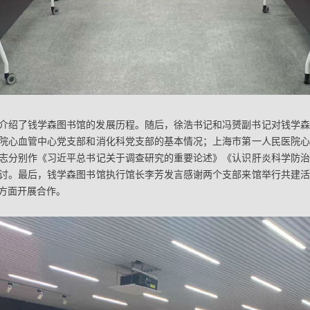
介绍了钱学森图书馆的发展历程。随后，徐浩书记和冯赟副书记对钱学森
院心血管中心党支部和消化科党支部的基本情况；上海市第一人民医院心
志分别作《习近平总书记关于调查研究的重要论述》《认识肝炎科学防治
讨。最后，钱学森图书馆执行馆长李芳发言感谢两个支部来馆举行共建活
方面开展合作。