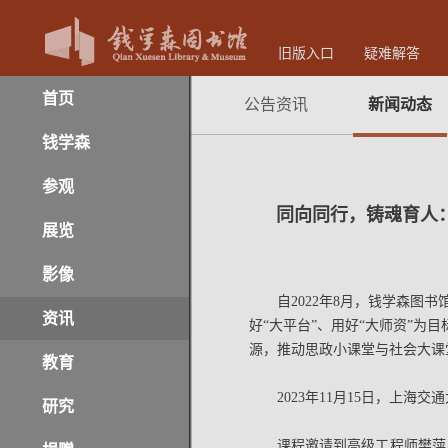
旧版入口
疑难解答
首页
公告资讯
新闻动态
钱学森
参观
同向同行，铸魂育人
展览
影像
自2022年8月，钱学森图
资讯
好“大平台”、用好“大师资”为
源，推动思政小课堂与社会大课
教育
2023年11月15日，上
研究
课程邀请到高级工程师樊萍