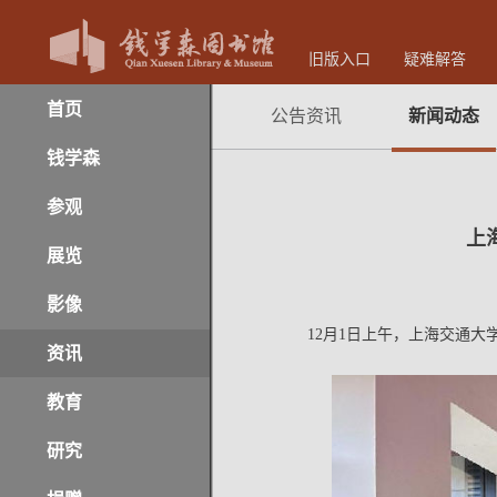
旧版入口
疑难解答
首页
公告资讯
新闻动态
钱学森
参观
上
展览
影像
12
月
1日上午
，
上海交通大
资讯
教育
研究