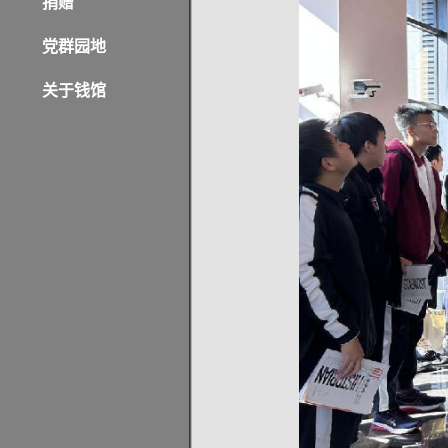
捐赠
党群园地
关于钱馆