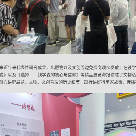
来近年来代表性研究成果、出版物以及文创周边免费向观众发放；在钱学
说》以及《选择——钱学森的初心与信仰》等精品展览海报讲述了文物活
耐心讲解展览、文物、文创背后的历史细节，践行讲好科学家故事、传播