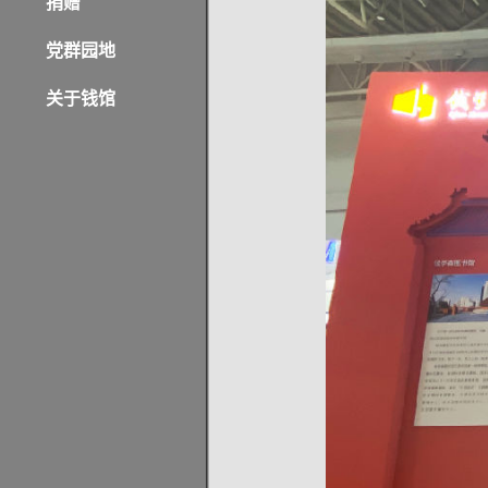
捐赠
党群园地
关于钱馆