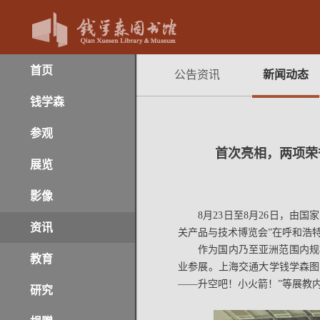
首页
公告资讯
新闻动态
钱学森
参观
首次亮相，两项荣
展览
影像
8月23日至8月26日，
资讯
关产品与技术博览会”在呼和浩
作为国内乃至亚洲范围内规
教育
业参展。上海交通大学钱学森图
——升空吧！小火箭！”等展教
研究