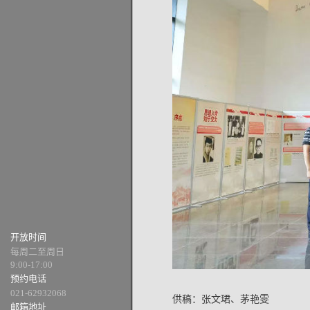
开放时间
每周二至周日
9:00-17:00
预约电话
021-62932068
供稿：张文珺、茅艳雯
邮箱地址