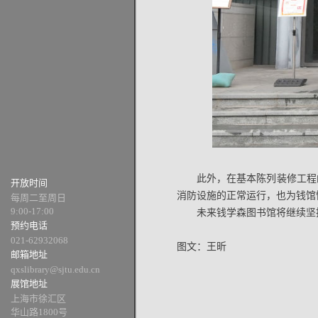
此外，在基本陈列装修工程
开放时间
消防设施的正常运行，也为钱馆
每周二至周日
9:00-17:00
未来钱学森图书馆将继续坚
预约电话
021-62932068
图文：王昕
邮箱地址
qxslibrary@sjtu.edu.cn
展馆地址
上海市徐汇区
华山路1800号