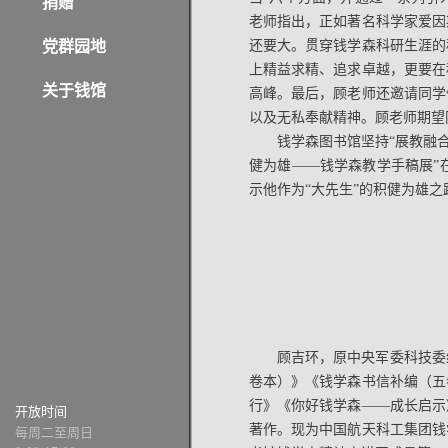
捐赠
老师指出，正如著名科学家爱因
党群园地
还要大。贯穿钱学森科研生涯的
上精益求精、追求卓越，更要在
关于钱馆
高峰。最后，顾老师还邀请同学
以及无私奉献精神。顾老师期望
钱学森图书馆坚持“展教融
健为雄——钱学森教学手稿展”
示他作为“大先生”的积健为雄之
顾吉环，原中央军委科技委
卷本）》《钱学森书信补编（五
行》《你好钱学森——成长启示
开放时间
著作。现为中国航天科工集团钱
每周二至周日