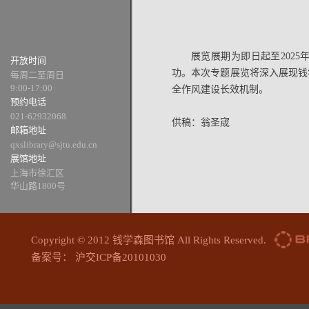
展览展期为即日起至202
开放时间
功。本次专题展览将深入展现钱
每周二至周日
9:00-17:00
全作风建设长效机制。
预约电话
021-62932068
供稿：翁圣宬
邮箱地址
qxslibrary@sjtu.edu.cn
展馆地址
上海市徐汇区
华山路1800号
Copyright © 2012 钱学森图书馆 All Rights Reserved.
备案号： 沪交ICP备20101030