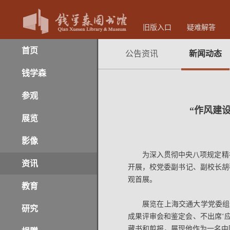
旧版入口
疑难解答
首页
公告资讯
新闻动态
钱学森
参观
“作风建
展览
影像
为深入贯彻中央八项规定精神
资讯
开展，校党委副书记、副校长胡
观首展。
教育
展览在上海交通大学党委组
研究
成果评审会和鉴定会、不出席‘
藏书和剪报，展现他作为一名中