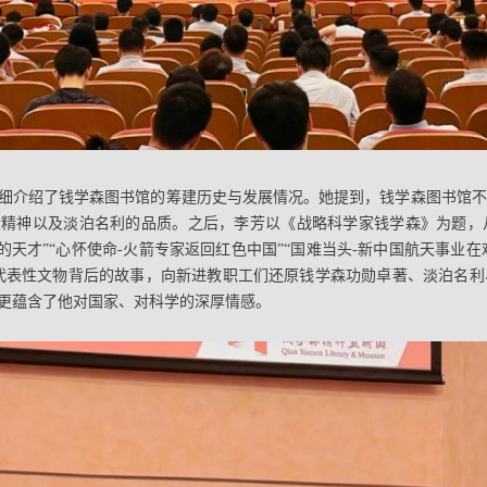
细介绍了钱学森图书馆的筹建历史与发展情况。她提到，钱学森图书馆不
献精神以及淡泊名利的品质。之后，李芳以《战略科学家钱学森》为题，
的天才”“心怀使命-火箭专家返回红色中国”“国难当头-新中国航天事业在
代表性文物背后的故事，向新进教职工们还原钱学森功勋卓著、淡泊名利
更蕴含了他对国家、对科学的深厚情感。