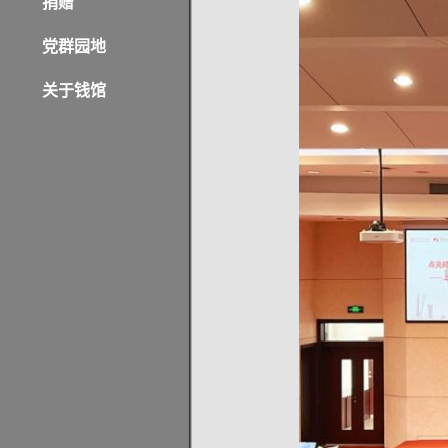
捐赠
党群园地
关于钱馆