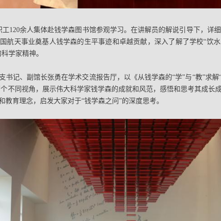
进教职工120余人集体赴钱学森图书馆参观学习。在讲解员的解说引导下，
国航天事业奠基人钱学森的生平事迹和卓越贡献，深入了解了学校“饮水
的科学家精神。
支书记、副馆长张勇在学术交流报告厅，以《从钱学森的“学”与“教”求解
”两个不同视角，展示伟大科学家钱学森的成就和风范，感悟和思考其成长成
和教育理念，启发大家对于“钱学森之问”的深度思考。