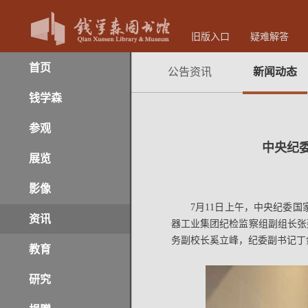
旧版入口
疑难解答
首页
公告资讯
新闻动态
钱学森
参观
中央纪
展览
影像
7月11日上午，中央纪委
资讯
器工业集团纪检监察组副组长张
务副校长奚立峰，纪委副书记丁
教育
研究