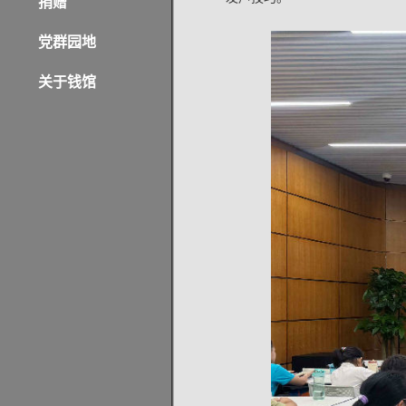
捐赠
党群园地
关于钱馆