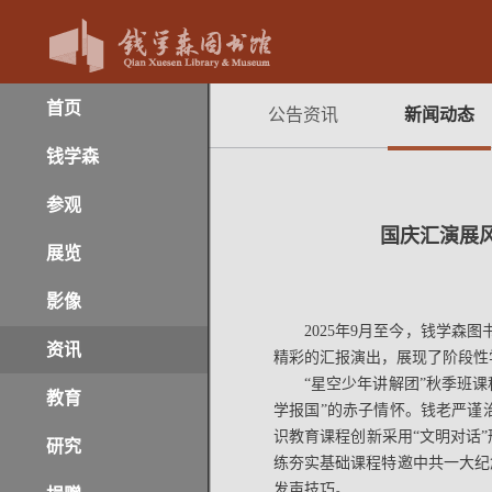
首页
公告资讯
新闻动态
钱学森
参观
国庆汇演展风
展览
影像
2025年9月至今，钱学森
资讯
精彩的汇报演出，展现了阶段性
“星空少年讲解团”秋季班
教育
学报国”的赤子情怀。钱老严谨
识教育课程创新采用“文明对话
研究
练夯实基础课程特邀中共一大纪
发声技巧。