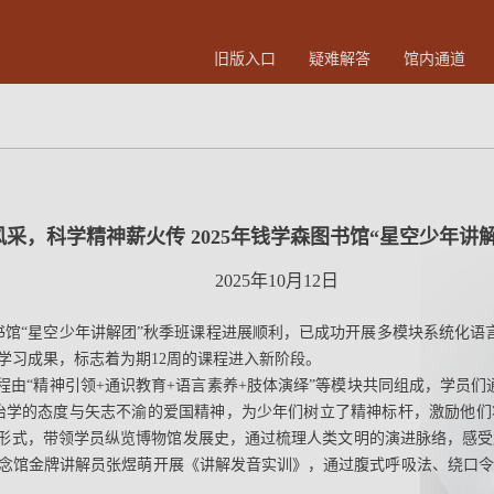
旧版入口
疑难解答
馆内通道
采，科学精神薪火传 2025年钱学森图书馆“星空少年讲
2025年10月12日
图书馆“星空少年讲解团”秋季班课程进展顺利，已成功开展多模块系统化语
学习成果，标志着为期12周的课程进入新阶段。
课程由“精神引领+通识教育+语言素养+肢体演绎”等模块共同组成，学员
治学的态度与矢志不渝的爱国精神，为少年们树立了精神标杆，激励他们
”形式，带领学员纵览博物馆发展史，通过梳理人类文明的演进脉络，感
念馆金牌讲解员张煜萌开展《讲解发音实训》，通过腹式呼吸法、绕口令