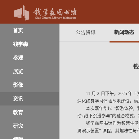
首页
公告资讯
新闻动态
钱学森
参观
钱
展览
影像
11 月 2 日下午，20
资讯
深化终身学习体验基地建设，满
本次嘉年华以 “智游体验，慧享
教育
动+线下沉浸参与”的融合模式
钱学森图书馆作为智慧生活
研究
洞演示装置” 课程，其趣味性