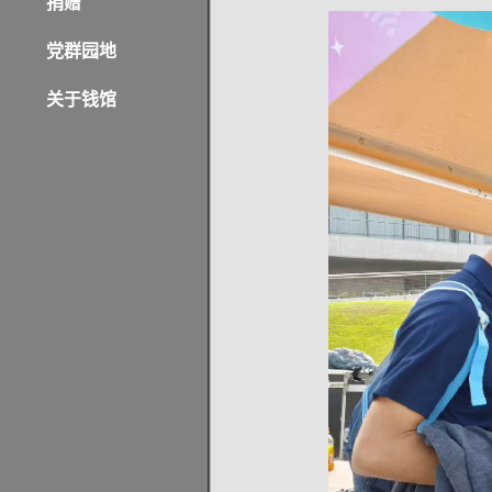
捐赠
党群园地
关于钱馆