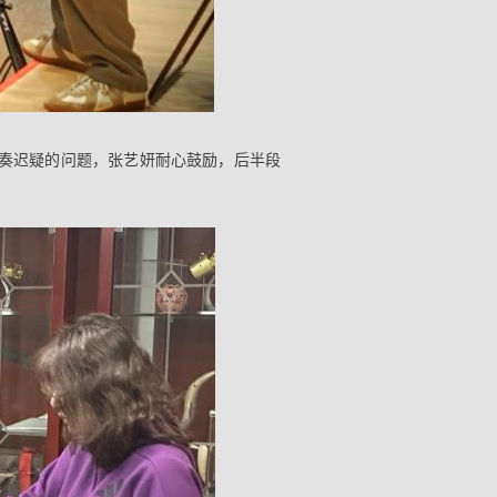
演奏迟疑的问题，张艺妍耐心鼓励，后半段