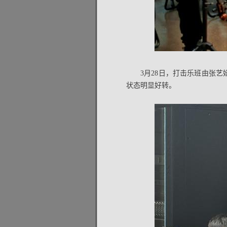
3月28日，打击乐班由张
状态明显好转。