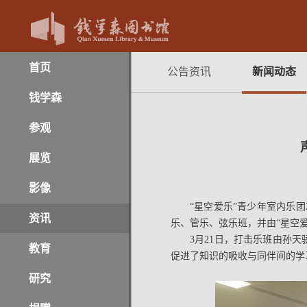
首页
公告资讯
新闻动态
钱学森
参观
展览
影像
“星空爱乐”青少年室内乐
资讯
乐、管乐、弦乐班，并由“星空
3月21日，打击乐班由孙
教育
促进了知识的吸收与同伴间的学
研究