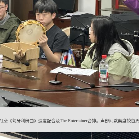
《匈牙利舞曲》速度配合及The Entertainer合排。声部间默契度较