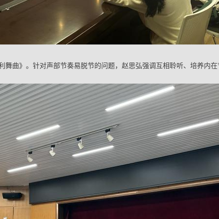
利舞曲》。针对声部节奏易脱节的问题，赵思弘强调互相聆听、培养内在