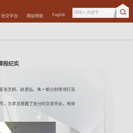
请输入关键字
English
社交平台
网站导航
课程纪实
奏家张艺妍、赵思弘、朱一帆分别带领打击
环节，为学员搭建了充分的交流平台，有效