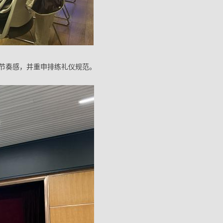
节奏感，并重申排练礼仪规范。