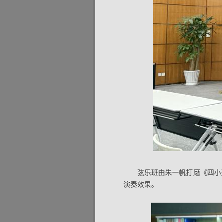
弦乐班由朱一帆打磨《四小
演奏效果。