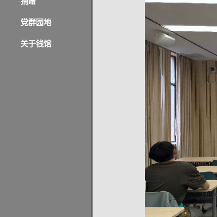
捐赠
党群园地
关于钱馆