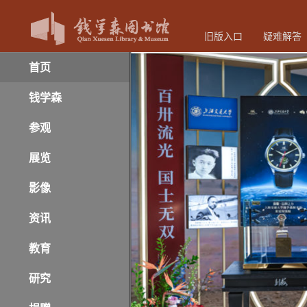
旧版入口
疑难解答
首页
钱学森
参观
展览
影像
资讯
教育
研究