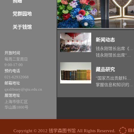
捐赠
党群园地
关于钱馆
新闻动态
钱永刚馆长出席《科学与家国：了不起的中国“三钱”》新书座谈会
开放时间
钱永刚馆长出席“利在天下者必谋之”专题展， 与留学人员共话报国初心
每周二至周日
9:00-17:00
藏品研究
预约电话
021-62932068
“国家杰出贡献科学家”荣誉称号证书、一级英模奖章
邮箱地址
掌握信息和知识的“武器”——剪报
qxslibrary@sjtu.edu.cn
展馆地址
上海市徐汇区
华山路1800号
Copyright © 2012 钱学森图书馆 All Rights Reserved.